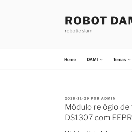
Saltar
para
ROBOT DA
o
conteúdo
robotic slam
Home
DAMI
Temas
PUBLICADO
2018-11-29
POR
ADMIN
EM
Módulo relógio de
DS1307 com EEP