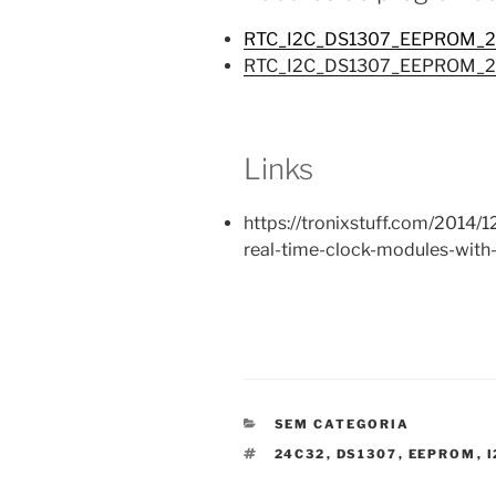
RTC_I2C_DS1307_EEPROM_
RTC_I2C_DS1307_EEPROM_
Links
https://tronixstuff.com/2014/
real-time-clock-modules-with
CATEGORIAS
SEM CATEGORIA
ETIQUETAS
24C32
,
DS1307
,
EEPROM
,
I