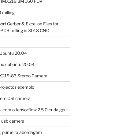
a IMX219 8M 160 FOV
milling
ort Gerber & Excellon Files for
 PCB milling in 3018 CNC
m Ubuntu 20.04
linux ubuntu 20.04
X219-83 Stereo Camera
projectos exemplo
tero CSI camera
, com o tensorflow 2.5.0 cuda gpu
G usb camera
, primeira abordagem