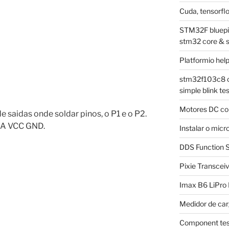
Cuda, tensorflo
STM32F bluepill
stm32 core & 
Platformio hel
stm32f103c8 on
simple blink tes
Motores DC co
 saidas onde soldar pinos, o P1 e o P2.
SDA VCC GND.
Instalar o mi
DDS Function S
Pixie Transcei
Imax B6 LiPro
Medidor de car
Component tes