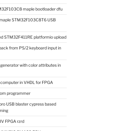
M32F103C8 maple bootloader dfu
ad maple STM32F103C8T6 USB
iled STM32F411RE platformio upload
ack from PS/2 keyboard input in
enerator with color attributes in
t computer in VHDL for FPGA
rom programmer
ro USB blaster cypress based
ming
 IV FPGA rzrd