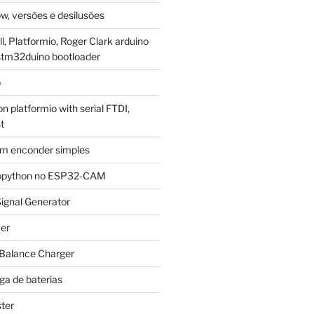
w, versões e desilusões
, Platformio, Roger Clark arduino
stm32duino bootloader
p
 platformio with serial FTDI,
t
m enconder simples
cropython no ESP32-CAM
ignal Generator
ver
 Balance Charger
ga de baterias
ter