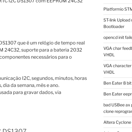
al RTC I2C DS1307 com EEPROM 24C32
Platformio ST
ST-link Uplo
Bootloader
opencd init fa
DS1307 que é um relógio de tempo real
VGA char feedb
M 24C32, suporte para a bateria 2032
VHDL
s componentes necessários para o
VGA character g
VHDL
unicação I2C, segundos, minutos, horas
Ben Eater 8 bi
s, dia da semana, mês e ano.
ada para gravar dados, via
Ben Eater eep
bad USBee ax p
clone reprogra
Altera Cyclone
TC DS1307