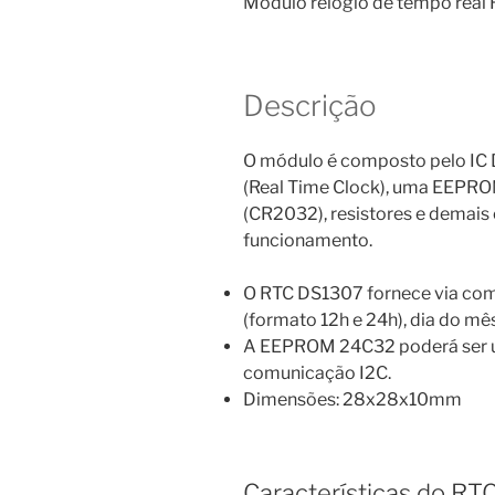
Módulo relógio de tempo re
Descrição
O módulo é composto pelo IC 
(Real Time Clock), uma EEPRO
(CR2032)
, resistores e demai
funcionamento.
O RTC DS1307 fornece via com
(formato 12h e 24h), dia do mê
A EEPROM 24C32 poderá ser us
comunicação I2C.
Dimensões: 28x28x10mm
Características do R