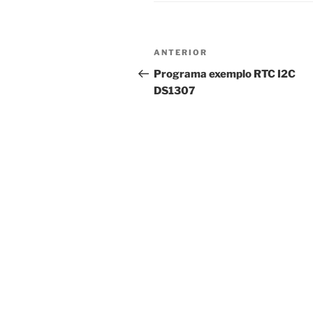
Navegação
Conteúdo
ANTERIOR
de
anterior
Programa exemplo RTC I2C
DS1307
artigos