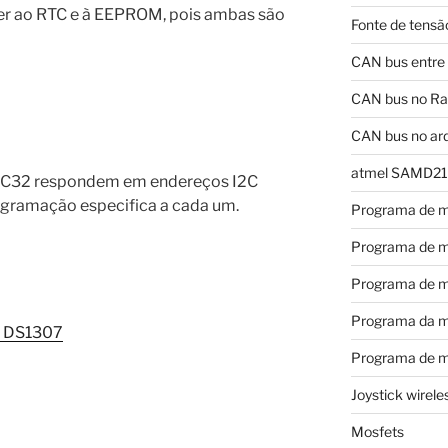
er ao RTC e à EEPROM, pois ambas são
Fonte de tensã
CAN bus entre
CAN bus no Ras
CAN bus no ar
atmel SAMD21
C32 respondem em endereços I2C
ogramação especifica a cada um.
Programa de m
Programa de m
Programa de m
Programa da m
C DS1307
Programa de m
Joystick wirel
Mosfets