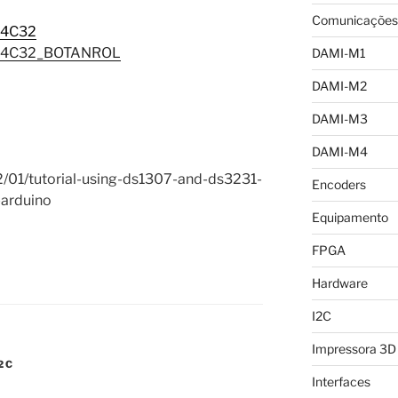
Comunicações
24C32
24C32_BOTANROL
DAMI-M1
DAMI-M2
DAMI-M3
DAMI-M4
12/01/tutorial-using-ds1307-and-ds3231-
Encoders
-arduino
Equipamento
FPGA
Hardware
I2C
Impressora 3D
2C
Interfaces