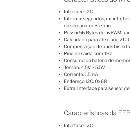
Interface: I2C
Informa: segundos, minuto, hor
da semana, mês e ano
Possui 56 Bytes de nvRAM par
Calendário para até o ano 210
Compensação de anos bisext
Pino de saída com 1Hz
Consumo da bateria de memór
Tensão: 4.5V ~ 5.5V
Corrente: 1.5mA
Endereço I2C: 0x68
Extra: Interface para sensor d
Características da 
Interface: I2C