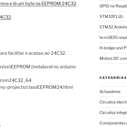
reve e lê um byte na EEPROM 24C32
.
GPIO no Raspbe
STM32F1 i2c
4C32
.
STM32 Arduino
bcm2835 raspb
H-bridge and
ra facilitar o acesso ao 24C32.
Motors DC com
en/extEEPROM (instalavel no arduino
CATEGORIAS
Eeprom24C32_64
duino-projects/classEEPROM24.html
Actuadores
Circuitos elect
Circuitos integ
Componentes e
s