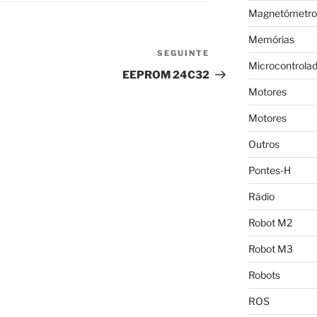
Magnetómetro
Memórias
SEGUINTE
Conteúdo
Microcontrola
seguinte
EEPROM 24C32
Motores
Motores
Outros
Pontes-H
Rádio
Robot M2
Robot M3
Robots
ROS