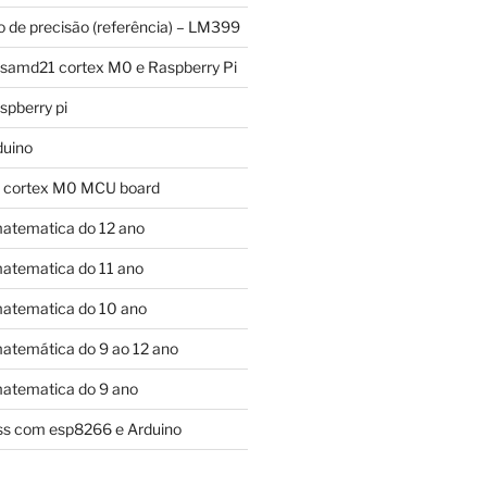
o de precisão (referência) – LM399
 samd21 cortex M0 e Raspberry Pi
pberry pi
duino
 cortex M0 MCU board
atematica do 12 ano
atematica do 11 ano
atematica do 10 ano
atemática do 9 ao 12 ano
atematica do 9 ano
ess com esp8266 e Arduino