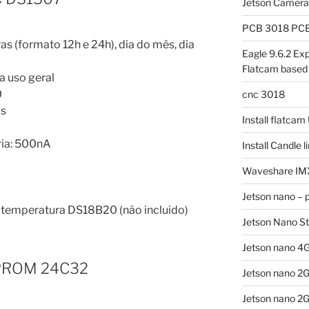
Jetson Camer
PCB 3018 PCB 
as (formato 12h e 24h), dia do mês, dia
Eagle 9.6.2 Exp
Flatcam based
a uso geral
0
cnc 3018
os
Install flatca
ia: 500nA
Install Candle 
Waveshare IM
Jetson nano – 
e temperatura DS18B20 (não incluido)
Jetson Nano S
Jetson nano 4G
EEPROM 24C32
Jetson nano 2
Jetson nano 2G