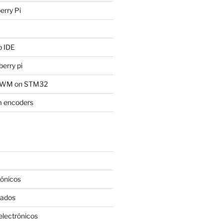
rry Pi
 IDE
erry pi
 PWM on STM32
 encoders
rónicos
rados
lectrónicos