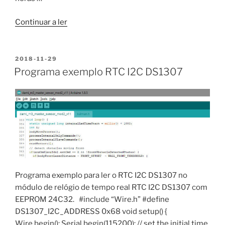
“Módulo
Continuar a ler
relógio
de
tempo
PUBLICADO
2018-11-29
EM
real
Programa exemplo RTC I2C DS1307
RTC
I2C
DS1307
com
EEPROM
24C32”
Programa exemplo para ler o RTC I2C DS1307 no
módulo de relógio de tempo real RTC I2C DS1307 com
EEPROM 24C32. #include “Wire.h” #define
DS1307_I2C_ADDRESS 0x68 void setup() {
Wire.begin(); Serial.begin(115200); // set the initial time