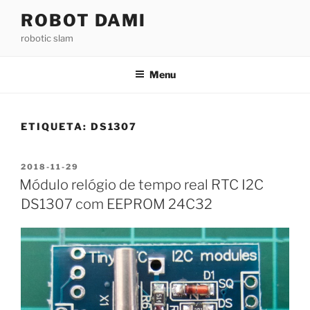
Saltar
ROBOT DAMI
para
robotic slam
o
conteúdo
Menu
ETIQUETA:
DS1307
PUBLICADO
2018-11-29
EM
Módulo relógio de tempo real RTC I2C
DS1307 com EEPROM 24C32