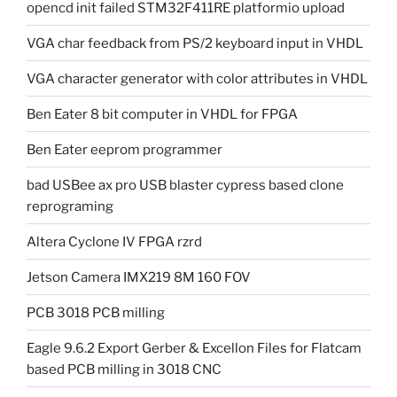
opencd init failed STM32F411RE platformio upload
VGA char feedback from PS/2 keyboard input in VHDL
VGA character generator with color attributes in VHDL
Ben Eater 8 bit computer in VHDL for FPGA
Ben Eater eeprom programmer
bad USBee ax pro USB blaster cypress based clone
reprograming
Altera Cyclone IV FPGA rzrd
Jetson Camera IMX219 8M 160 FOV
PCB 3018 PCB milling
Eagle 9.6.2 Export Gerber & Excellon Files for Flatcam
based PCB milling in 3018 CNC