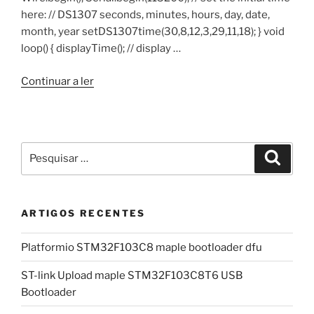
here: // DS1307 seconds, minutes, hours, day, date,
month, year setDS1307time(30,8,12,3,29,11,18); } void
loop() { displayTime(); // display …
“Programa
Continuar a ler
exemplo
RTC
I2C
DS1307”
Pesquisar
Pesqui
por:
ARTIGOS RECENTES
Platformio STM32F103C8 maple bootloader dfu
ST-link Upload maple STM32F103C8T6 USB
Bootloader