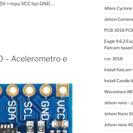
i 5V > mpu VCC bpi GND …
Altera Cyclone
Jetson Camer
PCB 3018 PCB 
Eagle 9.6.2 Exp
Flatcam based
 – Acelerometro e
cnc 3018
Install flatca
Install Candle 
Waveshare IM
Jetson nano – 
Jetson Nano S
Jetson nano 4G