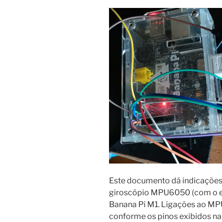
Este documento dá indicaçõe
giroscópio MPU6050 (com o e
Banana Pi M1. Ligações ao M
conforme os pinos exibidos n