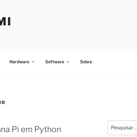
MI
Hardware
Software
Sobre
RO
Pesquisar
a Pi em Python
por: