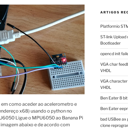
ARTIGOS RE
Platformio ST
ST-link Uplo
Bootloader
opencd init fa
VGA char feedb
VHDL
VGA character g
VHDL
Ben Eater 8 bi
s em como aceder ao acelerometro e
Ben Eater eep
ndereço x68) usando o python no
PU6050 Ligue o MPU6050 ao Banana Pi
bad USBee ax p
a imagem abaixo e de acordo com
clone reprogra