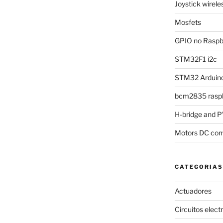
Joystick wirel
Mosfets
GPIO no Raspbe
STM32F1 i2c
STM32 Arduino
bcm2835 raspb
H-bridge and
Motors DC com
CATEGORIAS
Actuadores
Circuitos elect