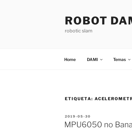
Saltar
para
ROBOT DA
o
conteúdo
robotic slam
Home
DAMI
Temas
ETIQUETA:
ACELEROMET
PUBLICADO
2019-05-30
EM
MPU6050 no Banan