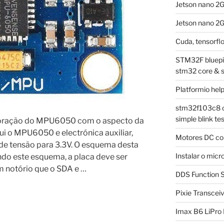
Jetson nano 2
Jetson nano 2G
Cuda, tensorflo
STM32F bluepill
stm32 core & 
Platformio hel
stm32f103c8 on
simple blink tes
loração do MPU6050 com o aspecto da
ui o MPU6050 e electrónica auxiliar,
Motores DC co
e tensão para 3.3V. O esquema desta
Instalar o mi
ndo este esquema, a placa deve ser
m notório que o SDA e …
DDS Function S
Pixie Transcei
Imax B6 LiPro