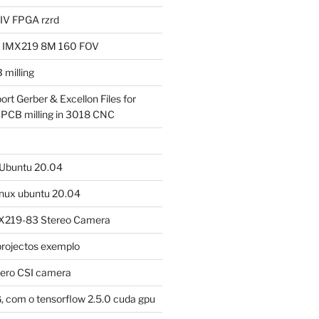
 IV FPGA rzrd
a IMX219 8M 160 FOV
milling
ort Gerber & Excellon Files for
 PCB milling in 3018 CNC
m Ubuntu 20.04
linux ubuntu 20.04
X219-83 Stereo Camera
projectos exemplo
tero CSI camera
, com o tensorflow 2.5.0 cuda gpu