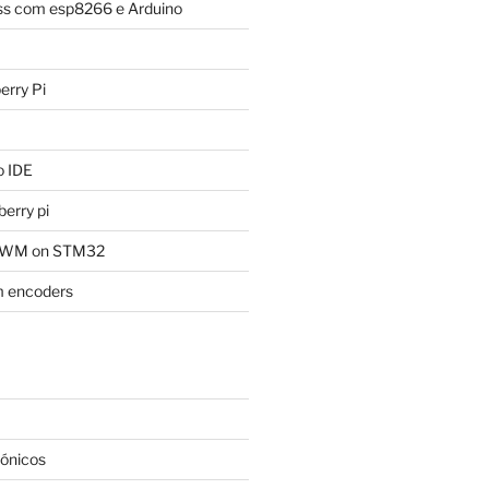
ess com esp8266 e Arduino
rry Pi
 IDE
erry pi
 PWM on STM32
 encoders
rónicos