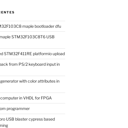
CENTES
M32F103C8 maple bootloader dfu
ad maple STM32F103C8T6 USB
iled STM32F411RE platformio upload
ack from PS/2 keyboard input in
enerator with color attributes in
t computer in VHDL for FPGA
rom programmer
ro USB blaster cypress based
ming