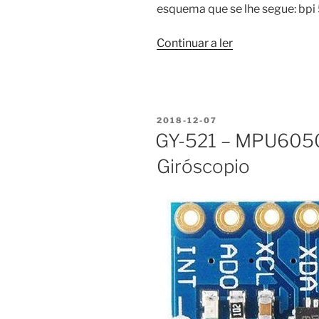
esquema que se lhe segue: bp
“MPU6050
Continuar a ler
no
Banana
Pi
em
PUBLICADO
2018-12-07
Python”
EM
GY-521 – MPU6050
Giróscopio