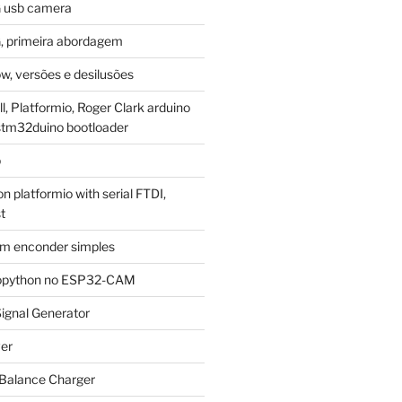
G usb camera
, primeira abordagem
w, versões e desilusões
, Platformio, Roger Clark arduino
stm32duino bootloader
p
 platformio with serial FTDI,
t
m enconder simples
cropython no ESP32-CAM
ignal Generator
ver
 Balance Charger