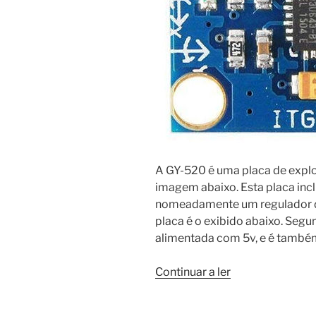
A GY-520 é uma placa de exp
imagem abaixo. Esta placa incl
nomeadamente um regulador d
placa é o exibido abaixo. Segu
alimentada com 5v, e é també
“GY-
Continuar a ler
521
–