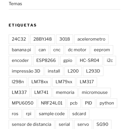
Temas
ETIQUETAS
24C32
28BYJ48
3018
acelerometro
banana pi
can
cnc
dc motor
eeprom
encoder
ESP8266
gpio
HC-SR04
i2c
impressão 3D
install
L200
L293D
l298n
LM78xx
LM79xx
LM317
LM337
LM741
memoria
micromouse
MPU6050
NRF24L01
pcb
PID
python
ros
rpi
sample code
sdcard
sensor de distancia
serial
servo
SG90