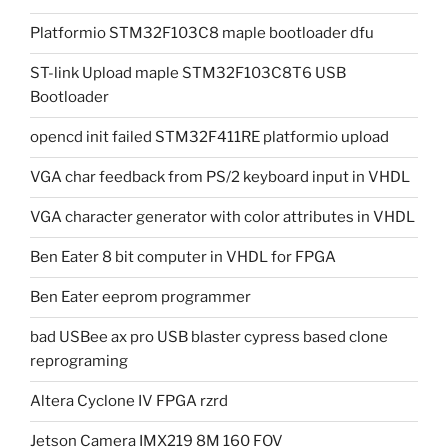
Platformio STM32F103C8 maple bootloader dfu
ST-link Upload maple STM32F103C8T6 USB
Bootloader
opencd init failed STM32F411RE platformio upload
VGA char feedback from PS/2 keyboard input in VHDL
VGA character generator with color attributes in VHDL
Ben Eater 8 bit computer in VHDL for FPGA
Ben Eater eeprom programmer
bad USBee ax pro USB blaster cypress based clone
reprograming
Altera Cyclone IV FPGA rzrd
Jetson Camera IMX219 8M 160 FOV