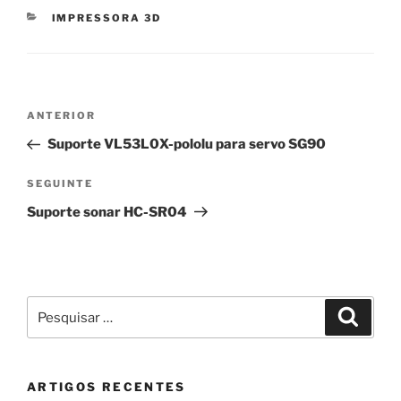
CATEGORIAS
IMPRESSORA 3D
Navegação
Conteúdo
ANTERIOR
de
anterior
Suporte VL53L0X-pololu para servo SG90
artigos
Conteúdo
SEGUINTE
seguinte
Suporte sonar HC-SR04
Pesquisar
Pesqui
por:
ARTIGOS RECENTES