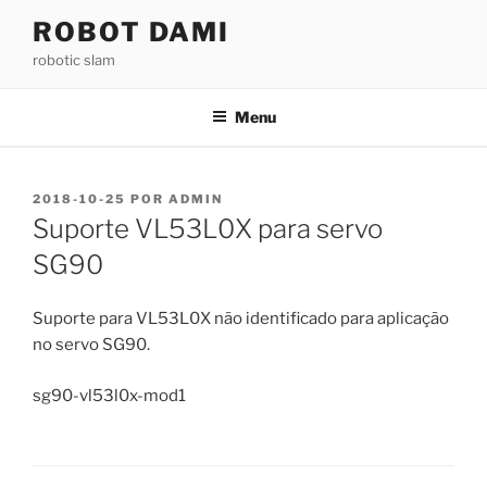
Saltar
ROBOT DAMI
para
robotic slam
o
conteúdo
Menu
PUBLICADO
2018-10-25
POR
ADMIN
EM
Suporte VL53L0X para servo
SG90
Suporte para VL53L0X não identificado para aplicação
no servo SG90.
sg90-vl53l0x-mod1