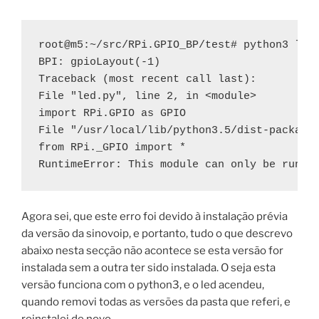
root@m5:~/src/RPi.GPIO_BP/test# python3 led.
BPI: gpioLayout(-1)

Traceback (most recent call last):

File "led.py", line 2, in <module>

import RPi.GPIO as GPIO

File "/usr/local/lib/python3.5/dist-packages
from RPi._GPIO import *

RuntimeError: This module can only be run o
Agora sei, que este erro foi devido à instalação prévia
da versão da sinovoip, e portanto, tudo o que descrevo
abaixo nesta secção não acontece se esta versão for
instalada sem a outra ter sido instalada. O seja esta
versão funciona com o python3, e o led acendeu,
quando removi todas as versões da pasta que referi, e
reinstalei de novo.