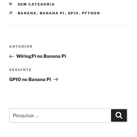
CATEGORIAS
SEM CATEGORIA
ETIQUETAS
BANANA
,
BANANA PI
,
GPIO
,
PYTHON
Navegação
Conteúdo
ANTERIOR
de
anterior
WiringPi no Banana Pi
artigos
Conteúdo
SEGUINTE
seguinte
GPIO no Banana Pi
Pesquisar
Pesqui
por: