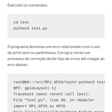
Executei os comandos:
cd test

python3 test.py
O programa devolveu um erro relacionado com o uso
do print sem os parênteses. Corrigi e iniciei um
processo de correção deste tipo de erros até chegar ao
erro abaixo:
root@m5:~/src/RPi.GPIO/test# python3 test.py
BPI: gpioLayout(-1)

Traceback (most recent call last):

File "test.py", line 38, in <module>

import RPi.GPIO as GPIO
