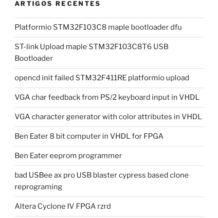
ARTIGOS RECENTES
Platformio STM32F103C8 maple bootloader dfu
ST-link Upload maple STM32F103C8T6 USB
Bootloader
opencd init failed STM32F411RE platformio upload
VGA char feedback from PS/2 keyboard input in VHDL
VGA character generator with color attributes in VHDL
Ben Eater 8 bit computer in VHDL for FPGA
Ben Eater eeprom programmer
bad USBee ax pro USB blaster cypress based clone
reprograming
Altera Cyclone IV FPGA rzrd