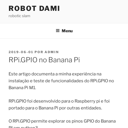
Saltar
ROBOT DAMI
para
robotic slam
o
conteúdo
Menu
PUBLICADO
2019-06-01
POR
ADMIN
EM
RPi.GPIO no Banana Pi
Este artigo documenta a minha experiência na
instalação e teste de funcionalidades do RPi.GPIO no
Banana Pi M1.
RPi.GPIO foi desenvolvido para o Raspberry pi e foi
portado para o Banana Pi por outras entidades.
O RPi.GPIO permite explorar os pinos GPIO do Banana