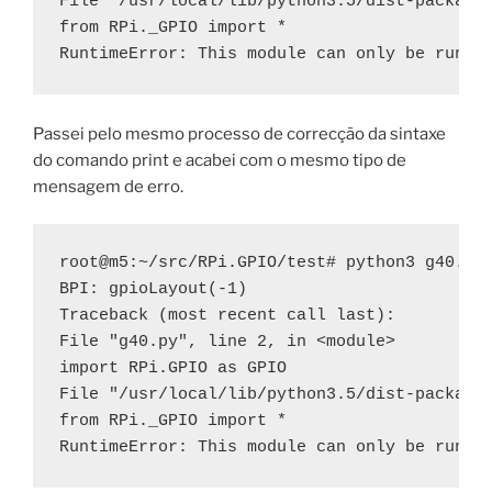
File "/usr/local/lib/python3.5/dist-packages
from RPi._GPIO import *

RuntimeError: This module can only be run o
Passei pelo mesmo processo de correcção da sintaxe
do comando print e acabei com o mesmo tipo de
mensagem de erro.
root@m5:~/src/RPi.GPIO/test# python3 g40.py

BPI: gpioLayout(-1)

Traceback (most recent call last):

File "g40.py", line 2, in <module>

import RPi.GPIO as GPIO

File "/usr/local/lib/python3.5/dist-packages
from RPi._GPIO import *

RuntimeError: This module can only be run o