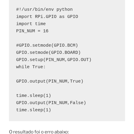
#!/usr/bin/env python

import RPi.GPIO as GPIO

import time

PIN_NUM = 16

#GPIO.setmode(GPIO.BCM)

GPIO.setmode(GPIO.BOARD)

GPIO.setup(PIN_NUM,GPIO.OUT)

while True:

GPIO.output(PIN_NUM,True)

time.sleep(1)

GPIO.output(PIN_NUM,False)

time.sleep(1)
O resultado foi o erro abaixo: