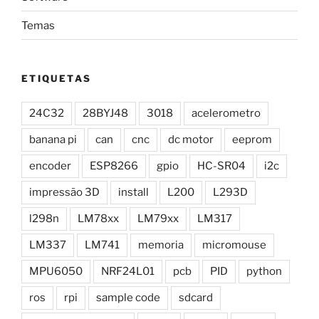
Temas
ETIQUETAS
24C32
28BYJ48
3018
acelerometro
banana pi
can
cnc
dc motor
eeprom
encoder
ESP8266
gpio
HC-SR04
i2c
impressão 3D
install
L200
L293D
l298n
LM78xx
LM79xx
LM317
LM337
LM741
memoria
micromouse
MPU6050
NRF24L01
pcb
PID
python
ros
rpi
sample code
sdcard