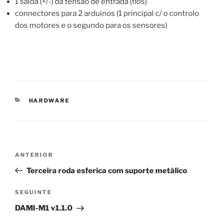
1 saida (+/-) da tensão de entrada (fios)
connectores para 2 arduinos (1 principal c/ o controlo
dos motores e o segundo para os sensores)
CATEGORIAS
HARDWARE
Navegação
Conteúdo
ANTERIOR
de
anterior
Terceira roda esferica com suporte metálico
artigos
Conteúdo
SEGUINTE
seguinte
DAMI-M1 v1.1.0