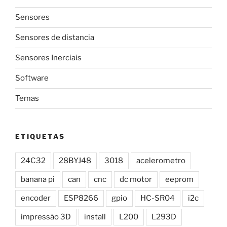
Sensores
Sensores de distancia
Sensores Inerciais
Software
Temas
ETIQUETAS
24C32
28BYJ48
3018
acelerometro
banana pi
can
cnc
dc motor
eeprom
encoder
ESP8266
gpio
HC-SR04
i2c
impressão 3D
install
L200
L293D