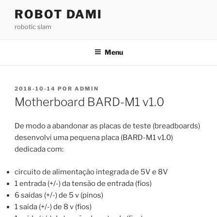
Saltar
ROBOT DAMI
para
robotic slam
o
conteúdo
Menu
PUBLICADO
2018-10-14
POR
ADMIN
EM
Motherboard BARD-M1 v1.0
De modo a abandonar as placas de teste (breadboards)
desenvolvi uma pequena placa (BARD-M1 v1.0)
dedicada com:
circuito de alimentação integrada de 5V e 8V
1 entrada (+/-) da tensão de entrada (fios)
6 saidas (+/-) de 5 v (pinos)
1 saida (+/-) de 8 v (fios)