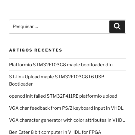
Pesquisar
Pesqui
por:
ARTIGOS RECENTES
Platformio STM32F103C8 maple bootloader dfu
ST-link Upload maple STM32F103C8T6 USB
Bootloader
opencd init failed STM32F411RE platformio upload
VGA char feedback from PS/2 keyboard input in VHDL
VGA character generator with color attributes in VHDL
Ben Eater 8 bit computer in VHDL for FPGA