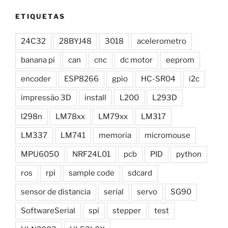
ETIQUETAS
24C32
28BYJ48
3018
acelerometro
banana pi
can
cnc
dc motor
eeprom
encoder
ESP8266
gpio
HC-SR04
i2c
impressão 3D
install
L200
L293D
l298n
LM78xx
LM79xx
LM317
LM337
LM741
memoria
micromouse
MPU6050
NRF24L01
pcb
PID
python
ros
rpi
sample code
sdcard
sensor de distancia
serial
servo
SG90
SoftwareSerial
spi
stepper
test