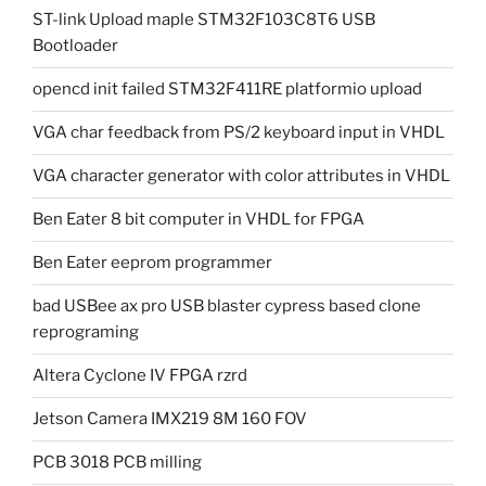
ST-link Upload maple STM32F103C8T6 USB
Bootloader
opencd init failed STM32F411RE platformio upload
VGA char feedback from PS/2 keyboard input in VHDL
VGA character generator with color attributes in VHDL
Ben Eater 8 bit computer in VHDL for FPGA
Ben Eater eeprom programmer
bad USBee ax pro USB blaster cypress based clone
reprograming
Altera Cyclone IV FPGA rzrd
Jetson Camera IMX219 8M 160 FOV
PCB 3018 PCB milling