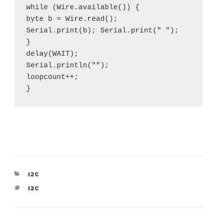
while (Wire.available()) {

byte b = Wire.read();

Serial.print(b); Serial.print(" ");

}

delay(WAIT);

Serial.println("");

loopcount++;

}
CATEGORIAS
I2C
ETIQUETAS
I2C