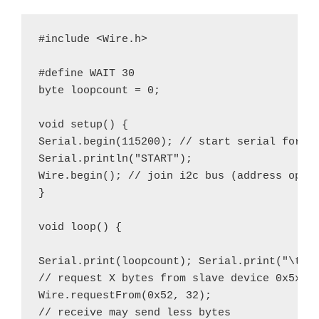
#include <Wire.h>

#define WAIT 30

byte loopcount = 0;

void setup() {

Serial.begin(115200); // start serial for ou
Serial.println("START");

Wire.begin(); // join i2c bus (address optio
}

void loop() {

Serial.print(loopcount); Serial.print("\t");
// request X bytes from slave device 0x5x

Wire.requestFrom(0x52, 32); 

// receive may send less bytes
