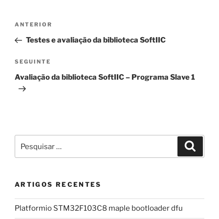
Navegação
Conteúdo
ANTERIOR
de
anterior
Testes e avaliação da biblioteca SoftIIC
artigos
Conteúdo
SEGUINTE
seguinte
Avaliação da biblioteca SoftIIC – Programa Slave 1
Pesquisar
Pesqui
por:
ARTIGOS RECENTES
Platformio STM32F103C8 maple bootloader dfu