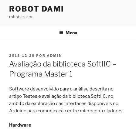
Saltar
ROBOT DAMI
para
robotic slam
o
conteúdo
Menu
PUBLICADO
2018-12-26
POR
ADMIN
EM
Avaliação da biblioteca SoftIIC –
Programa Master 1
Software desenvolvido para a análise descrita no
artigo
Testes e avaliação da biblioteca SoftIIC
, no
ambito da exploração das interfaces disponiveis no
Arduino para comunicação entre microcontroladores.
Hardware