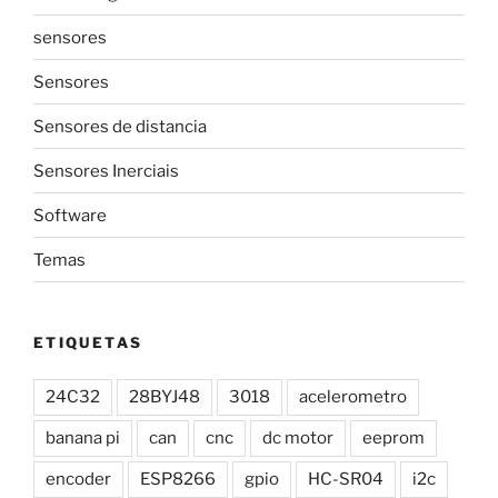
sensores
Sensores
Sensores de distancia
Sensores Inerciais
Software
Temas
ETIQUETAS
24C32
28BYJ48
3018
acelerometro
banana pi
can
cnc
dc motor
eeprom
encoder
ESP8266
gpio
HC-SR04
i2c