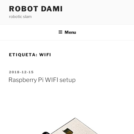
Saltar
ROBOT DAMI
para
robotic slam
o
conteúdo
Menu
ETIQUETA:
WIFI
PUBLICADO
2018-12-15
EM
Raspberry Pi WIFI setup