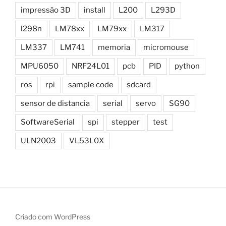
impressão 3D
install
L200
L293D
l298n
LM78xx
LM79xx
LM317
LM337
LM741
memoria
micromouse
MPU6050
NRF24L01
pcb
PID
python
ros
rpi
sample code
sdcard
sensor de distancia
serial
servo
SG90
SoftwareSerial
spi
stepper
test
ULN2003
VL53L0X
Criado com WordPress