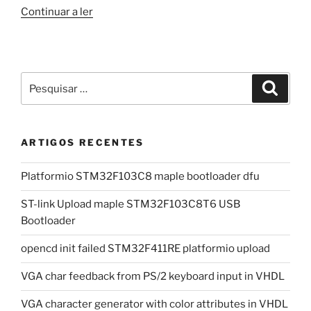
“Raspberry
Continuar a ler
Pi
WIFI
setup”
Pesquisar
Pesqui
por:
ARTIGOS RECENTES
Platformio STM32F103C8 maple bootloader dfu
ST-link Upload maple STM32F103C8T6 USB
Bootloader
opencd init failed STM32F411RE platformio upload
VGA char feedback from PS/2 keyboard input in VHDL
VGA character generator with color attributes in VHDL