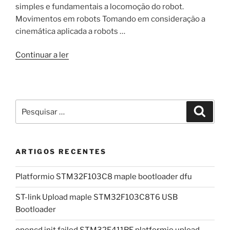
simples e fundamentais a locomoção do robot.
Movimentos em robots Tomando em consideração a
cinemática aplicada a robots …
“Controlo
Continuar a ler
de
motores
DC
em
Pesquisar
Pesqui
robots
por:
de
propulsão
ARTIGOS RECENTES
diferencial”
Platformio STM32F103C8 maple bootloader dfu
ST-link Upload maple STM32F103C8T6 USB
Bootloader