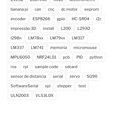
banana pi
can
cnc
dc motor
eeprom
encoder
ESP8266
gpio
HC-SR04
i2c
impressão 3D
install
L200
L293D
l298n
LM78xx
LM79xx
LM317
LM337
LM741
memoria
micromouse
MPU6050
NRF24L01
pcb
PID
python
ros
rpi
sample code
sdcard
sensor de distancia
serial
servo
SG90
SoftwareSerial
spi
stepper
test
ULN2003
VL53L0X