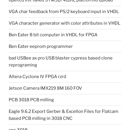
opencd init failed STM32F411RE platformio upload
VGA char feedback from PS/2 keyboard input in VHDL
VGA character generator with color attributes in VHDL
Ben Eater 8 bit computer in VHDL for FPGA
Ben Eater eeprom programmer
bad USBee ax pro USB blaster cypress based clone
reprograming
Altera Cyclone IV FPGA rzrd
Jetson Camera IMX219 8M 160 FOV
PCB 3018 PCB milling
Eagle 9.6.2 Export Gerber & Excellon Files for Flatcam
based PCB milling in 3018 CNC