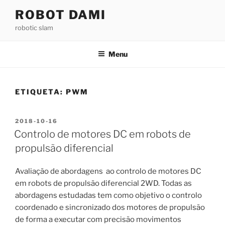
Saltar
ROBOT DAMI
para
robotic slam
o
conteúdo
Menu
ETIQUETA:
PWM
PUBLICADO
2018-10-16
EM
Controlo de motores DC em robots de
propulsão diferencial
Avaliação de abordagens ao controlo de motores DC
em robots de propulsão diferencial 2WD. Todas as
abordagens estudadas tem como objetivo o controlo
coordenado e sincronizado dos motores de propulsão
de forma a executar com precisão movimentos